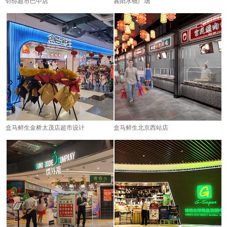
邻你超市巴中店
襄阳水镜广场
盒马鲜生金桥太茂店超市设计
盒马鲜生北京西站店